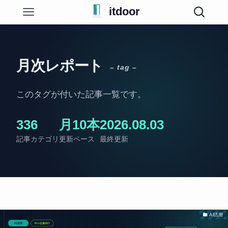
itdoor
月次レポート
– tag –
このタグが付いた記事一覧です。
33
6
月10本
2026.08.03
記事
カテゴリ
更新ペース
最終更新
AI活用