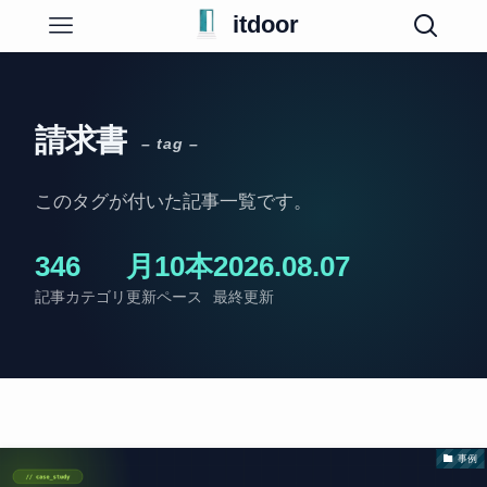
itdoor
請求書
– tag –
このタグが付いた記事一覧です。
34
6
月10本
2026.08.07
記事
カテゴリ
更新ペース
最終更新
事例