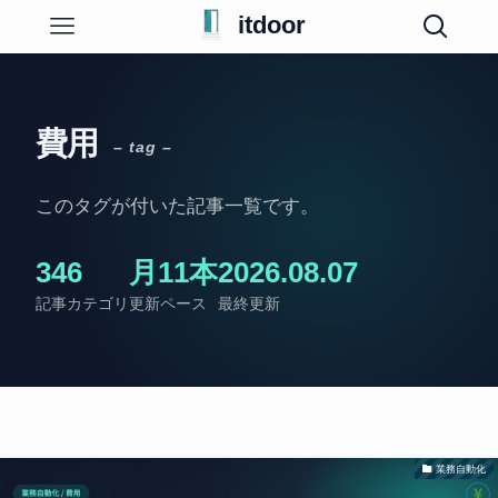
itdoor
費用
– tag –
このタグが付いた記事一覧です。
34
6
月11本
2026.08.07
記事
カテゴリ
更新ペース
最終更新
業務自動化