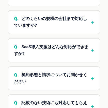
詳細はヒアリング後にお伝えします。
A.
はい、納品後の保守運用にも対応します。ス
ポット対応、月額契約、年間契約など、ご要望に
Q.
どのくらいの規模の会社まで対応し
+
応じた形態で対応可能です。
ていますか?
A.
個人事業主の方から、中小企業、大企業、ス
タートアップまで、規模を問わず対応していま
Q.
SaaS導入支援はどんな対応ができま
+
す。お気軽にご相談ください。
すか?
A.
システム選定支援、要件整理、導入計画策
定、環境構築、データ移行、ユーザー教育、運用
Q.
契約形態と請求についてお聞かせく
+
後フォローまで一貫サポートしています。対象シ
ださい
ステムは要相談ですが、kintone、Salesforce、
freee などのメジャーなSaaSから、業種特化型シ
A.
案件内容に応じて、以下の契約形態に対応し
ステムまで幅広く対応可能です。まずはお気軽に
ています。
ご相談ください。
Q.
記載のない技術にも対応してもらえ
+