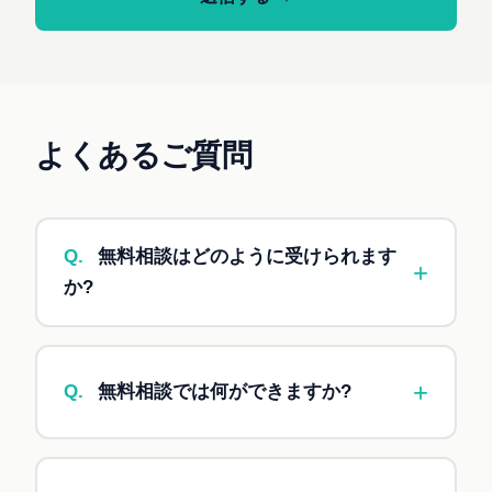
よくあるご質問
Q.
無料相談はどのように受けられます
+
か?
A.
お問い合わせフォームからご連絡いただいた
後、3営業日以内にご返信し、相談日程を調整い
+
Q.
無料相談では何ができますか?
たします。フォームの「無料相談を希望する」に
チェックを入れてご送信ください。オンライン
A.
業務状況のヒアリング、自動化の可能性の検
（Zoom or Google Meet）で30分程度、お話を伺
討、技術選定のアドバイス、ざっくりとした費用
います。