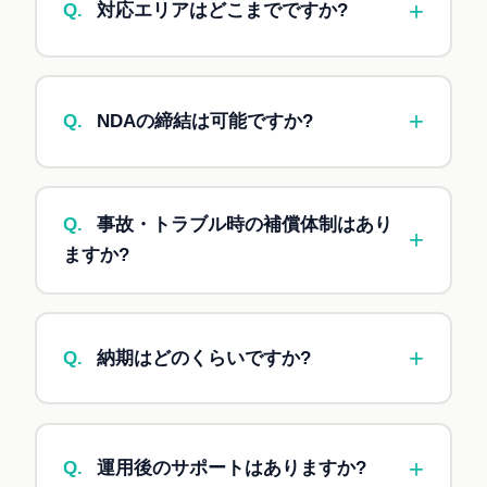
+
Q.
対応エリアはどこまでですか?
感の提示などを行います。具体的なご提案や見積
もりは、別途お打ち合わせの上、対応いたしま
A.
オンラインであれば全国対応可能です。訪問
す。
対応については、東京・大阪・東海地方を中心に
+
Q.
NDAの締結は可能ですか?
承っております。それ以外の地域も応相談です
（要交通費）。
A.
はい、秘密保持契約(NDA)の締結に対応して
おります。ご相談時にお申し付けください。御社
Q.
事故・トラブル時の補償体制はあり
+
のひな形でも、こちらのひな形でも対応可能で
ますか?
す。
A.
はい、
サイバー保険（賠償責任保険）に加入
しております。個人情報漏洩、システム障害、
+
Q.
納期はどのくらいですか?
データ消失等のリスクに備えた補償体制を整えて
います。具体的な補償内容については、ご契約時
A.
案件規模により異なりますが、シンプルな自
または事故発生時に保険約款に基づきご案内いた
動化なら1〜2週間、中規模システムなら1〜2ヶ
します。
+
Q.
運用後のサポートはありますか?
月、大規模システムなら3ヶ月以上が目安です。