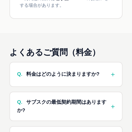
する場合があります。
よくあるご質問（料金）
+
Q.
料金はどのように決まりますか?
A.
要件の複雑度、規模、期間、緊急性などを総
合的に判断してお見積もりいたします。サイトに
Q.
サブスクの最低契約期間はあります
+
記載している料金はあくまで目安で、最終的な金
か?
額は別途調整させていただきます。「相談だけ」
も大歓迎です。
A.
最低3ヶ月からの契約となります。解約をご
希望の場合は、1ヶ月前までにご連絡ください。3