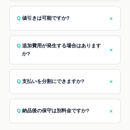
A.
要件の複雑度、規模、期間、緊急性などを総
合的に判断してお見積もりいたします。サイトに
+
Q.
値引きは可能ですか?
記載している料金はあくまで目安で、最終的な金
額は別途調整させていただきます。
A.
以下に該当する場合はご相談に応じます:
💡 「相談だけ」も大歓迎です。
お問い合わ
長期契約(年間契約など)
Q.
追加費用が発生する場合はあります
+
せ
からお気軽にどうぞ。
複数案件のまとめ依頼
か?
Business以上のサブスク契約者によるプロジ
A.
当初の要件から大きく変更があった場合、有
ェクト依頼(Business 10%割引 / Premium
料ライセンス・サービスを使用する場合などに追
15%割引)
+
Q.
支払いを分割にできますか?
加費用が発生する可能性があります。事前にご説
ただし、安売りはしておりません。「品質に見合
明し、合意の上で進めますので、ご安心くださ
った
適正価格
」でのご提案を心がけています。
A.
50万円超の大規模案件は、
着手時30〜50% /
い。
納品時残額
の分割払いが可能です。100万円超の
+
Q.
納品後の保守は別料金ですか?
案件は、より細かい分割(着手時・中間・納品時)
にも対応します。
A.
納品後
30日間の不具合対応は無料
です。それ