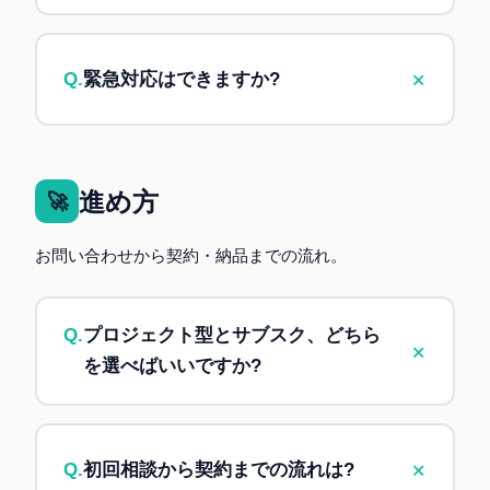
Excel・VBA、Microsoft 365、SharePoint
A.
岐阜拠点ですが、
全国オンライン対応
です。
PowerShell・Bash スクリプト自動化
打ち合わせは Teams / Google Meet / Zoom など
+
Q.
緊急対応はできますか?
Power Apps、Power Automate
で実施します。
n8n(Verified Creator 認定)
東海地方(岐阜・愛知・三重)は対面打ち合わせも
A.
営業時間内(平日 9:00〜19:00)であれば、可能
SaaS導入支援(kintone、Salesforce等)
可能です(別途交通費)。
な限り早く対応するよう努めます。ただし、他案
「これも対応してもらえる?」とまずはご相談く
件対応中の場合は、3営業日以内のご返信となる
進め方
🚀
ださい。
ことがあります。
お問い合わせから契約・納品までの流れ。
緊急性が特に高い場合は、別途ご相談ください
(追加料金が発生する場合があります)。
Q.
プロジェクト型とサブスク、どちら
+
💡 サーバー停止などの障害対応は、
を選べばいいですか?
Business 以上のプラン
で優先対応いたしま
す。
A.
プロジェクト型 ←
明確な開発案件があり、
+
Q.
初回相談から契約までの流れは?
納品で完了する場合