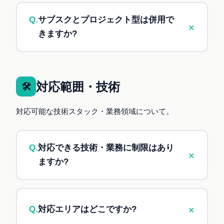
意ください。
Business は実装作業中心
のプラン(月15時
Q.
サブスクとプロジェクト型は併用で
+
間)。業務改善や運用代行を含めた本格的な情
きますか?
シス支援。
A.
はい、併用可能です。例えば、Businessプラ
Premium は IT 顧問・戦略アドバイザリー特
ンを契約しつつ、別途Power Appsアプリ開発を
化
(月20時間・実装は10時間以内)。ベンダー
プロジェクト型で依頼するケースもあります。
対応範囲・技術
選定・戦略立案・IT戦略アドバイザリーなど
🛠
を伴走。
💡
Business 以上のサブスク契約者には、
対応可能な技術スタック・業務領域について。
実装作業を中心にご依頼されたい場合は
プロジェクト型案件で割引
を適用していま
Business、IT戦略パートナーが必要な場合は
す(Business 10% / Premium 15%)。
Premium をご検討ください。
Q.
対応できる技術・業務に制限はあり
+
ますか?
A.
各プランの違いは「対応時間」と「対応の深
度」です。技術領域や業務内容は柔軟に対応しま
+
Q.
対応エリアはどこですか?
す。