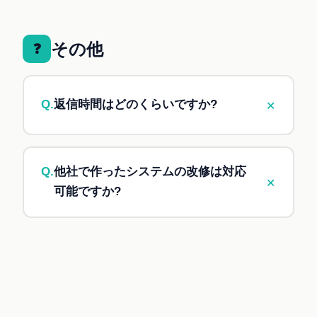
A.
原則として、お客様にご納品した成果物の利
詳しい取扱いについては、
プライバシーポリシー
用権はお客様に帰属します。ただし、当方が業務
をご参照ください。
上知り得たノウハウや汎用的なコード断片につい
その他
❓
ては、当方の知的財産として保持させていただき
ます。詳細は
利用規約
第6章をご参照ください。
+
Q.
返信時間はどのくらいですか?
A.
各プランで返信時間の目安を設けています
が、内容により前後します。
Q.
他社で作ったシステムの改修は対応
+
Entry: 3営業日以内
可能ですか?
Light: 2〜3営業日以内
A.
対応可能ですが、ソースコード・設計資料の
Standard: 2〜3営業日以内
有無、技術スタックなどによって対応可否・工数
Business / Premium: 1〜3営業日以内(優先対
が変動します。まずは現状をヒアリングさせてく
応)
ださい。