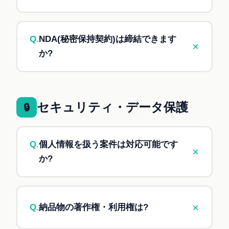
サブスク ←
継続的な業務改善・情シス支援
A.
標準的な流れは以下の通りです:
が必要な場合
1. お問い合わせフォーム or メール送信
Q.
NDA(秘密保持契約)は締結できます
+
判断に迷う場合は、初回ご相談時に最適な選択肢
2. 初回ヒアリング(無料・30分)
か?
をご提案します。
3. お見積もり・ご提案書の提示(2〜5営業日)
A.
はい、ご要望に応じて秘密保持契約を締結い
4. ご契約・着手
たします。御社所定のフォーマット、当方所定の
初回ヒアリングまでは無料です。お見積もりだけ
フォーマット、どちらも対応可能です。
セキュリティ・データ保護
🔒
のご相談も承ります。
Q.
個人情報を扱う案件は対応可能です
+
か?
A.
はい、対応可能です。個人情報保護法・
GDPRなどの法令を遵守し、適切な管理体制で対
+
Q.
納品物の著作権・利用権は?
応します。NDA締結を前提とさせていただきま
す。