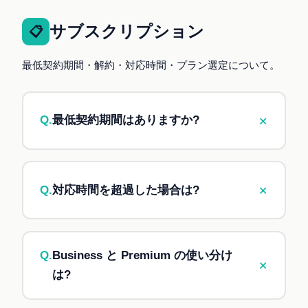
以降の保守・運用サポートは、以下の3つからご
選択いただけます:
サブスクリプション
📋
スポット対応(都度お見積もり)
最低契約期間・解約・対応時間・プラン選定について。
サブスクリプション契約(月額固定)
年間保守契約
+
Q.
最低契約期間はありますか?
A.
最低
3ヶ月
からの契約となります。解約をご
希望の場合は、
1ヶ月前まで
にご連絡ください。3
+
Q.
対応時間を超過した場合は?
ヶ月経過後は、月単位での解約が可能です。
A.
超過した場合は、別途お見積もりさせていた
だきます。事前に
「○時間到達しました」
とご連
Q.
Business と Premium の使い分け
+
絡し、追加対応するか上位プランへ変更するかを
は?
ご相談させていただきます。
未消化時間の繰越・返金はございませんのでご注
A.