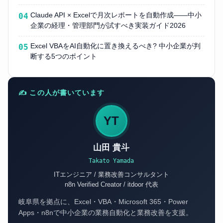
Claude API × Excelで月次レポートを自動作成——中小
04
企業の経理・管理部門が試すべき実装ガイド2026
Excel VBAをAI自動化に置き換えるべき? 中小企業が判
05
断する5つのポイント
✍ この人が書いています
YT
山田 貴斗
Takato Yamada
ITエンジニア / 業務改善コンサルタント
n8n Verified Creator / itdoor 代表
岐阜県を拠点に、Excel・VBA・Microsoft 365・Power
Apps・n8nで中小企業の業務自動化と業務改善を支援。