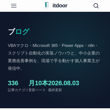
itdoor
ブ
ログ
VBAマクロ・Microsoft 365・Power Apps・n8n・
スクリプト自動化の実装ノウハウと、中小企業の
業務改善事例を、現場で手を動かす個人事業主が
発信中。
33
6
月10本
2026.08.03
記事
カテゴリ
更新ペース
最終更新