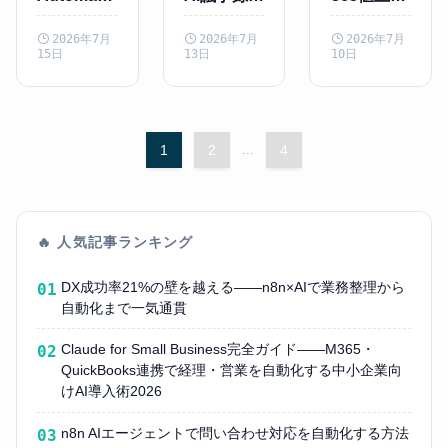
2026新機
動化——
2026年7月
2026年7月
2026年7月
2026年7月
能——脱・
Copilotで
——中小企
15日
13日
10日
手作業を加
後処理を削
業が取るべ
速する中小
る方法
きプラン対
企業向け5
策3選
選
1
2
...
4
🔥 人気記事ランキング
DX成功率21%の壁を越える——n8n×AIで業務整理から
01
自動化まで一気通貫
Claude for Small Business完全ガイド——M365・
02
QuickBooks連携で経理・営業を自動化する中小企業向
けAI導入術2026
n8n AIエージェントで問い合わせ対応を自動化する方法
03