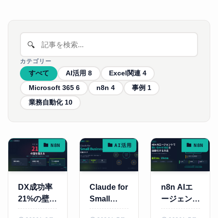
🔍
カテゴリー
すべて
AI活用
8
Excel関連
4
Microsoft 365
6
n8n
4
事例
1
業務自動化
10
N8N
AI活用
N8N
DX成功率
Claude for
n8n AIエ
21%の壁を
Small
ージェント
越える——
Business
で問い合わ