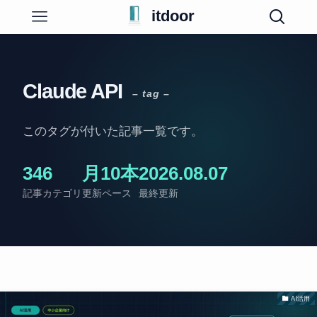
itdoor
Claude API
– tag –
このタグが付いた記事一覧です。
34
6
月10本
2026.08.07
記事
カテゴリ
更新ペース
最終更新
AI活用