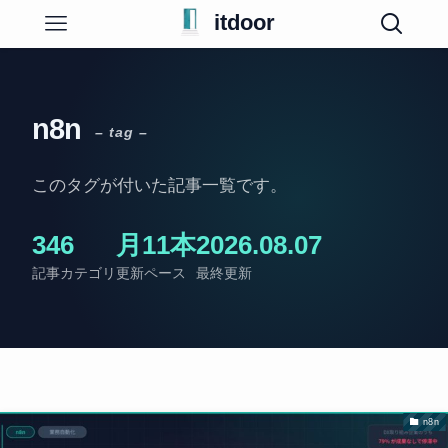
itdoor
n8n
– tag –
このタグが付いた記事一覧です。
34
6
月11本
2026.08.07
記事
カテゴリ
更新ペース
最終更新
n8n