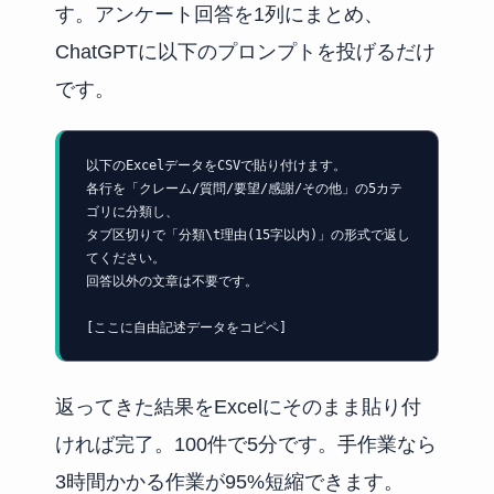
す。アンケート回答を1列にまとめ、
ChatGPTに以下のプロンプトを投げるだけ
です。
以下のExcelデータをCSVで貼り付けます。

各行を「クレーム/質問/要望/感謝/その他」の5カテ
ゴリに分類し、

タブ区切りで「分類\t理由(15字以内)」の形式で返し
てください。

回答以外の文章は不要です。

[ここに自由記述データをコピペ]
返ってきた結果をExcelにそのまま貼り付
ければ完了。100件で5分です。手作業なら
3時間かかる作業が95%短縮できます。