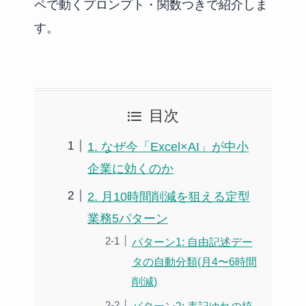
ペで動くプロンプト・関数つきで紹介しま
す。
目次
1. なぜ今「Excel×AI」が中小
企業に効くのか
2. 月10時間削減を狙える定型
業務5パターン
パターン1: 自由記述デー
タの自動分類(月4〜6時間
削減)
パターン2: 表記ゆれの統