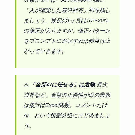
分類作業では、AIの回答列の隣に
「人が確認した最終回答」列を残し
ましょう。最初の1ヶ月は10〜20%
の修正が入りますが、修正パターン
をプロンプトに追記すれば精度は上
がっていきます。
⚠
「全部AIに任せる」は危険
月次
決算など、金額の正確性が命の業務
は集計はExcel関数、コメントだけ
AI、という役割分担にとどめましょ
う。