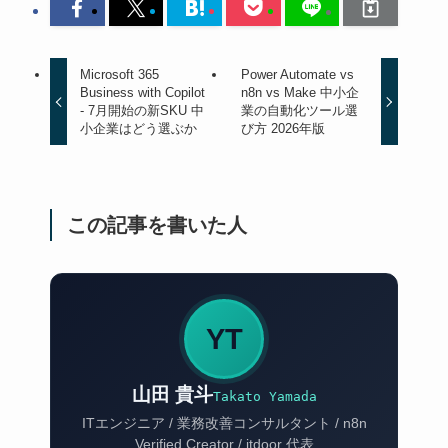
Microsoft 365
Power Automate vs
Business with Copilot
n8n vs Make 中小企
- 7月開始の新SKU 中
業の自動化ツール選
小企業はどう選ぶか
び方 2026年版
この記事を書いた人
YT
山田 貴斗
Takato Yamada
ITエンジニア / 業務改善コンサルタント / n8n
Verified Creator / itdoor 代表