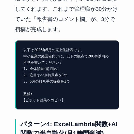
してくれます。これまで管理職が30分かけ
ていた「報告書のコメント欄」が、3分で
初稿が完成します。
以下は2026年5月の売上集計表です。

中小企業の経営者向けに、以下の観点で200字以内の
所見を書いてください:

1. 全体傾向(前月比)

2. 注目すべき特異点を1つ

3. 6月の打ち手の提案を1つ

数値:

[ピボット結果をコピペ]
パターン4: ExcelLambda関数+AI
関数で半自動化(月1時間削減)