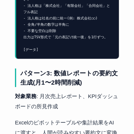
- 法人格は「株式会社」「有限会社」「合同会社」と
フル表記

- 法人格は社名の前に統一(例: 株式会社○○)

- 全角/半角の数字は半角に

- 不要な空白は削除

出力はTSV形式で「元の表記\t統一後」を1行ずつ。

[データ]
パターン3: 数値レポートの要約文
生成(月1〜2時間削減)
対象業務
: 月次売上レポート、KPIダッシュ
ボードの所見作成
Excelのピボットテーブルや集計結果をAI
に渡すと、人間が読みやすい要約文に変換