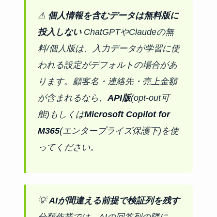
⚠
個人情報を含むデータは無料版に
投入しない
ChatGPTやClaudeの無
料/個人版は、入力データが学習に使
われる設定がデフォルトの場合があ
ります。顧客名・連絡先・売上金額
が含まれるなら、
API版
(opt-out可
能)もしくは
Microsoft Copilot for
M365
(エンタープライズ保護下)を使
ってください。
💡
AIが間違える前提で検証列を残す