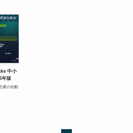
業務自動化
Make 中小
6年版
 中小企業の自動