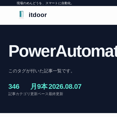
現場のめんどうを、スマートに自動化。
itdoor
PowerAutoma
このタグが付いた記事一覧です。
34
6
月9本
2026.08.07
記事
カテゴリ
更新ペース
最終更新