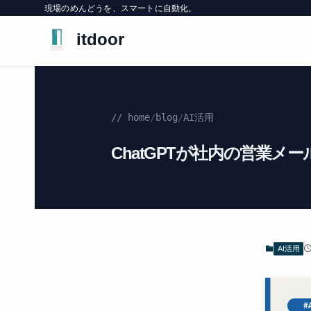
現場のめんどうを、スマートに自動化。
itdoor
// home
/
blog
/
AI活用
ChatGPTが社内の営業メ
AI活用