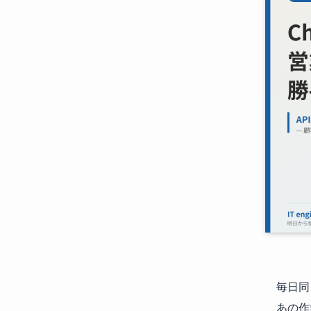
毎日同
あの作