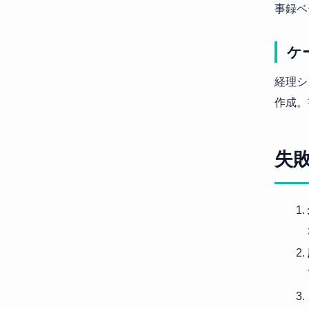
事録ベ
ケ
経理シ
作成。
失