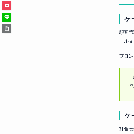
ケ
顧客管
ール文
プロン
「
で
ケ
打合せ