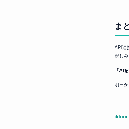
ま
API
親しみ
「AI
明日か
itdoor