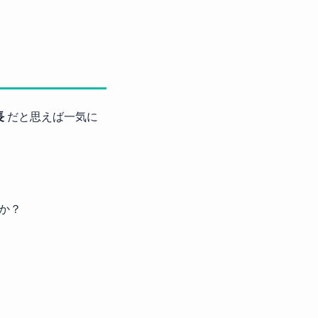
長
だと思えば一気に
か？