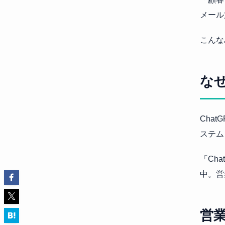
メール
こんな
な
Chat
ステム
「Ch
中。営
営