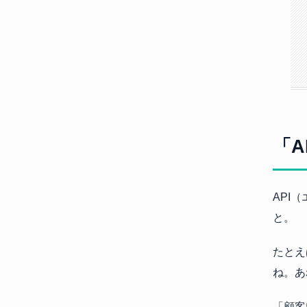
「A
API
と。
たとえば
ね。あ
「顧客