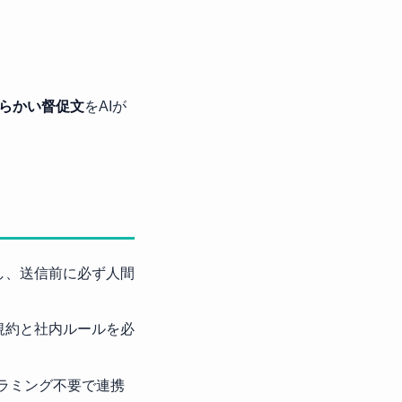
らかい督促文
をAIが
し、送信前に必ず人間
規約と社内ルールを必
ログラミング不要で連携