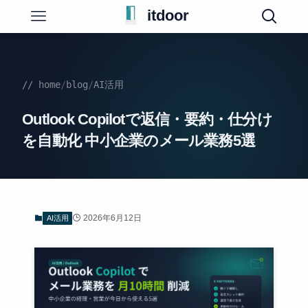
itdoor
// home
/
blog
/
AI活用
Outlook Copilotで返信・要約・仕分け
を自動化 中小企業のメール業務5選
2026年6月12日
AI活用