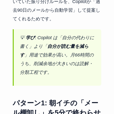
いていた振り分けルールを、Copilotが「過
去90日のメールから自動学習」して提案し
てくれるためです。
💡
学び
: Copilot は「自分の代わりに
書く」より「
自分が読む量を減ら
す
」用途で効果が高い。月66時間の
うち、削減余地が大きいのは読解・
分類工程です。
パターン1: 朝イチの「メー
ル棚卸し」を5分で終わらせ