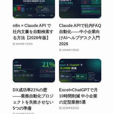
n8n × Claude API で
Claude APIで社内FAQ
社内文書を自動検索す
自動化——中小企業向
る方法【2026年版】
けAIヘルプデスク入門
2026
2026年7月8日
2026年7月3日
DX成功率21%の壁
Excel×ChatGPTで月
——業務自動化プロジ
10時間削減 中小企業
ェクトを失敗させない
の定型業務5選
5つの準備
2026年6月5日