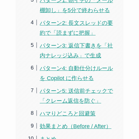
パターン1: 朝イチの「メール
棚卸し」を5分で終わらせる
パターン2: 長文スレッドの要
約で「読まずに把握」
パターン3: 返信下書きを「社
内ナレッジ込み」で生成
パターン4: 自動仕分けルール
を Copilot に作らせる
パターン5: 送信前チェックで
「クレーム返信を防ぐ」
ハマりどころと回避策
効果まとめ（Before / After）