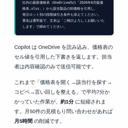
社内の最新価格表（OneDrive内の「2026年6月版価
格表.xlsx」）から該当製品の卸価格を引用し、

発注ロット別の段階値引き条件も添えてください。

署名は通常版で、文末は「ご検討よろしくお願いいた
します」で締めてください。
Copilot は OneDrive を読み込み、価格表の
セル値を引用した下書きを返します。担当
者は内容確認のみで送信可能です。
これまで「価格表を開く→該当行を探す→
コピペ→言い回しを整える」で平均7分か
かっていた作業が、
約1分
に短縮されま
す。月50件の見積もり問い合わせがあれば
月5時間
の削減です。