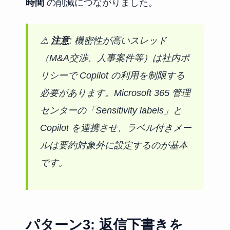
時間
の削減につながりました。
⚠
注意
: 機密性が高いスレッド
（M&A交渉、人事案件等）は社内ポ
リシーで Copilot の利用を制限する
必要があります。Microsoft 365 管理
センターの「Sensitivity labels」と
Copilot を連携させ、ラベル付きメー
ルは要約対象外に設定するのが基本
です。
パターン3: 返信下書きを