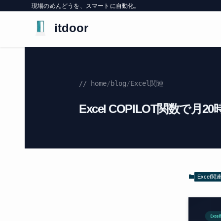
現場のめんどうを、スマートに自動化。
itdoor
// home
/
blog
/
Excel関連
Excel COPILOT関数で月
Excel関