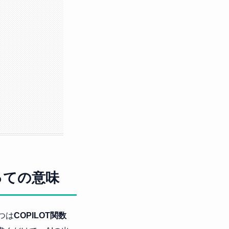
とっての意味
1つは
COPILOT関数