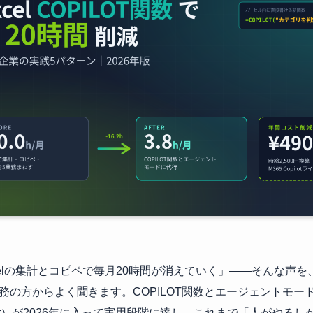
celの集計とコピペで毎月20時間が消えていく」――そんな声
務の方からよく聞きます。COPILOT関数とエージェントモード（Ed
ilot）が2026年に入って実用段階に達し、これまで「人がやるしか