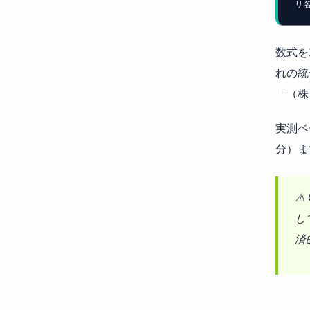
リ名
数式を
れの統
「（株
実測ベ
分）ま
⚠
し
済