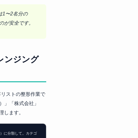
まずは1〜2名分の
るのが安全です。
レンジング
客リストの整形作業で
）」「株式会社」
処理します。
の他）に分類して。カテゴ