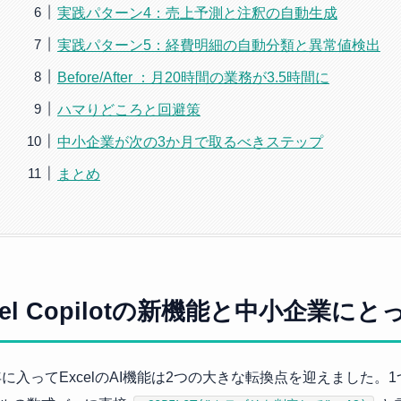
実践パターン4：売上予測と注釈の自動生成
実践パターン5：経費明細の自動分類と異常値検出
Before/After ：月20時間の業務が3.5時間に
ハマりどころと回避策
中小企業が次の3か月で取るべきステップ
まとめ
cel Copilotの新機能と中小企業に
6年に入ってExcelのAI機能は2つの大きな転換点を迎えました。