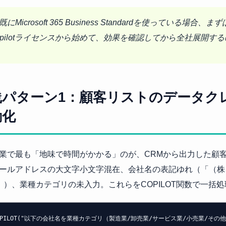
 既にMicrosoft 365 Business Standardを使っている場合、
opilotライセンスから始めて、効果を確認してから全社展開す
践パターン1：顧客リストのデータク
動化
業で最も「地味で時間がかかる」のが、CRMから出力した顧
ールアドレスの大文字小文字混在、会社名の表記ゆれ（「（株
c.」）、業種カテゴリの未入力。これらをCOPILOT関数で一括
OPILOT("以下の会社名を業種カテゴリ（製造業/卸売業/サービス業/小売業/そ