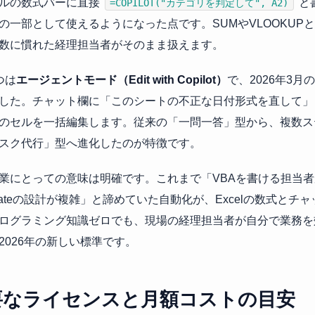
ルの数式バーに直接
と
=COPILOT("カテゴリを判定して", A2)
の一部として使えるようになった点です。SUMやVLOOKUP
数に慣れた経理担当者がそのまま扱えます。
つは
エージェントモード（Edit with Copilot）
で、2026年3
した。チャット欄に「このシートの不正な日付形式を直して」と
のセルを一括編集します。従来の「一問一答」型から、複数ス
スク代行」型へ進化したのが特徴です。
業にとっての意味は明確です。これまで「VBAを書ける担当者が
omateの設計が複雑」と諦めていた自動化が、Excelの数式とチ
ログラミング知識ゼロでも、現場の経理担当者が自分で業務を
2026年の新しい標準です。
要なライセンスと月額コストの目安