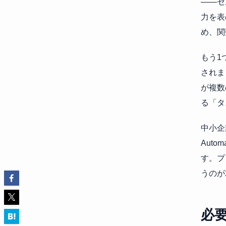
――セ
力を表
め、関
もう1
されま
が複数
る「タ
中小企
Aut
す。プ
うのが
必