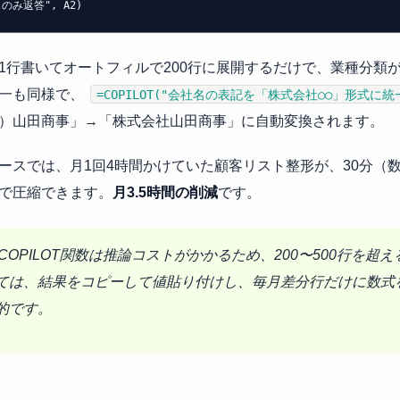
のみ返答", A2)
1行書いてオートフィルで200行に展開するだけで、業種分類
一も同様で、
=COPILOT("会社名の表記を「株式会社○○」形式に統一
）山田商事」→「株式会社山田商事」に自動変換されます。
ースでは、月1回4時間かけていた顧客リスト整形が、30分（数
で圧縮できます。
月3.5時間の削減
です。
️ COPILOT関数は推論コストがかかるため、200〜500行を
ては、結果をコピーして値貼り付けし、毎月差分行だけに数式
的です。