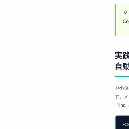
💡
C
実
自
中小企
す。メ
「In
=C