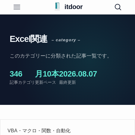
itdoor
Excel関連
– category –
このカテゴリーに分類された記事一覧です。
34
6
月10本
2026.08.07
記事
カテゴリ
更新ペース
最終更新
VBA・マクロ・関数・自動化