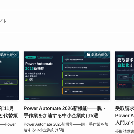
リプト
業務自動化
業務自動化
6年11月
Power Automate 2026新機能——脱・
受取請
順と代替策
手作業を加速する中小企業向け5選
Power A
入門ガイ
—Power
Power Automate 2026新機能——脱・手作業を加
速する中小企業向け5選
受取請求書