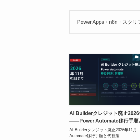
Power Apps・n8n・スク
AI Builderクレジット廃止202
——Power Automate移行手
AI Builderクレジット廃止2026年11月—
Automate移行手順と代替策