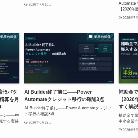
Automate
2026年7月15日
【2026年
2026年7
業務自動化
業務自動化
設計5パタ
AI Builder終了前に——Power
補助金
精算を月
Automateクレジット移行の確認3点
【202
6
すく解
AI Builder終了前に——Power Automateクレジッ
ト移行の確認3点
パターン——中
補助金で業
減する実装
中小企業
2026年6月22日
2026年6