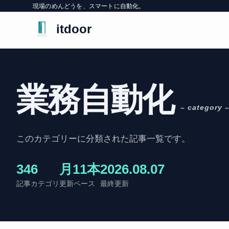
現場のめんどうを、スマートに自動化。
itdoor
業務自動化
– category 
このカテゴリーに分類された記事一覧です。
34
6
月11本
2026.08.07
記事
カテゴリ
更新ペース
最終更新