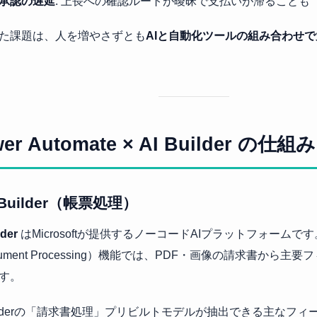
承認の遅延
: 上長への確認ルートが曖昧で支払いが滞ることも
た課題は、人を増やさずとも
AIと自動化ツールの組み合わせ
wer Automate × AI Builder の
 Builder（帳票処理）
lder
はMicrosoftが提供するノーコードAIプラットフォームで
cument Processing）機能では、PDF・画像の請求書から主
す。
Builderの「請求書処理」プリビルトモデルが抽出できる主なフィ