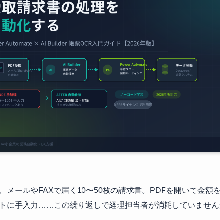
、メールやFAXで届く10〜50枚の請求書。PDFを開いて金額を確
トに手入力……この繰り返しで経理担当者が消耗していません