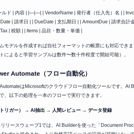
ルド | 内容 | |—|—| | VendorName | 発行者（仕入先）名 | | Invoi
ceDate | 請求日 | | DueDate | 支払期日 | | AmountDue | 請求合計金額
talTax | 税額 | | Items | 品目・数量・単価 |
ムモデルを作成すれば自社フォーマットの帳票にも対応できます（Mi
トによると学習サンプルは数件〜数十件程度で開始可能）。
wer Automate（フロー自動化）
r AutomateはMicrosoftのクラウドフロー自動化ツールです。AI 
で、以下の処理を一本のフローで実行できます。
トリガー） → AI抽出 → 人間レビュー → データ登録
年リリースウェーブ1では、AI Builderを使った「Document Proces