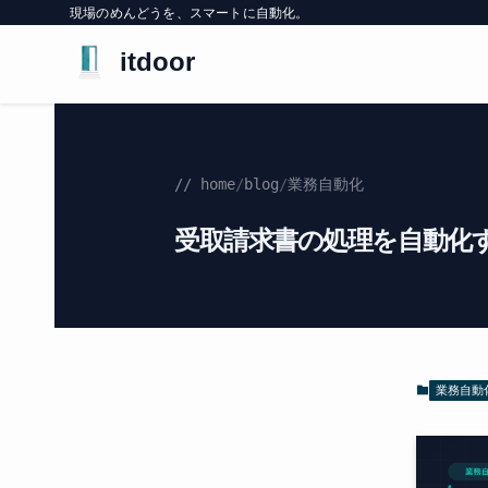
現場のめんどうを、スマートに自動化。
itdoor
// home
/
blog
/
業務自動化
受取請求書の処理を自動化する——P
業務自動