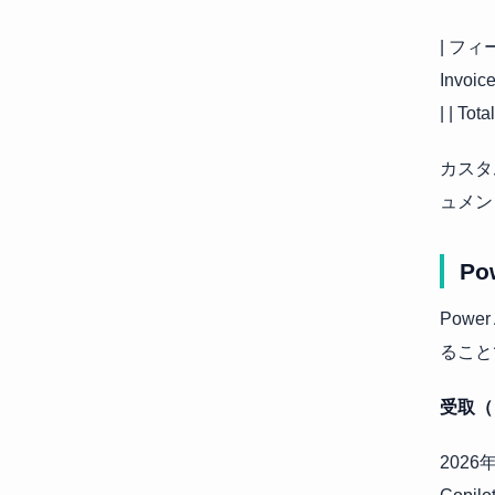
| フィー
Invoi
| | To
カスタ
ュメン
Po
Powe
ること
受取（
2026