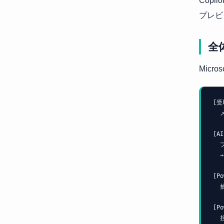
Cop
プレビ
全
Micro
[受
  メール添付PDF / SharePointアップロード

    
[AI
  プリビルト「Invoice processing」モデル

  → 請求書フィールドを自動抽出

    
[P
  抽出データを検証 → 異常値は人間レビューへ振り分け

    
[P
  担当者が目視確認・修正（必要時のみ）
