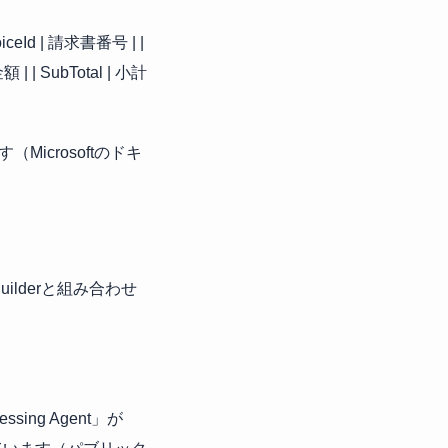
ceId | 請求書番号 | |
 | | SubTotal | 小計
crosoftのドキ
Builderと組み合わせ
sing Agent」が