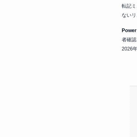
転記ミ
ないリ
Power
者確認
202