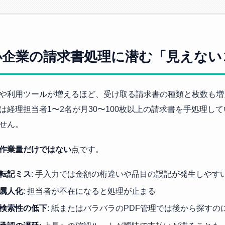
小企業の請求書処理に潜む「見えない
や利用ツールが増えるほど、受け取る請求書の種類と枚数も増
は経理担当者1〜2名が月30〜100枚以上の請求書を手処理し
せん。
作業量だけではない
点です。
転記ミス
: 手入力では金額の桁違いや品目の誤記が発生しやす
属人化
: 担当者が不在になると処理が止まる
検索性の低下
: 紙またはバラバラのPDF管理では後から探すの