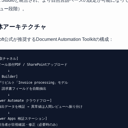
ilot Studioと統合され、より自然言語ベースの設定が可能にな
ュー段階）。
体アーキテクチャ
soft公式が推奨するDocument Automation Toolkitの構成：
取チャネル]

   ↓

 Builder]

   ↓

ower Automate クラウドフロー]

   ↓

ower Apps 検証ステーション]
