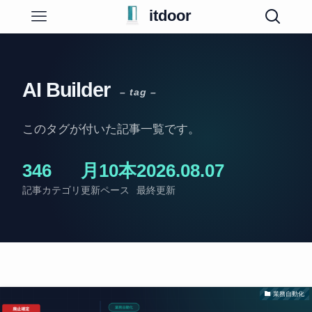
itdoor
AI Builder
– tag –
このタグが付いた記事一覧です。
34
6
月10本
2026.08.07
記事
カテゴリ
更新ペース
最終更新
業務自動化